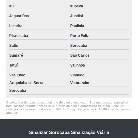
Itu
Itupeva
Jaguariúna
Jundiaí
Limeira
Paulínia
Piracicaba
Porto Feliz
Salto
Sorocaba
Sumaré
São Carlos
Tatuí
Valinhos
Vila Élvio
Vinhedo
Araçoiaba da Serra
Votorantim
Sorocaba
O conteúdo do texto desta página é de direito reservado. Sua reprodução, parcial ou
total, mesmo citando nossos links, é proibida sem a autorização do autor. Crime de
violação de direito autoral – artigo 184 do Código Penal –
Lei 9610/98 - Lei de direitos
autorais
.
Sinalizar Sorocaba Sinalização Viária