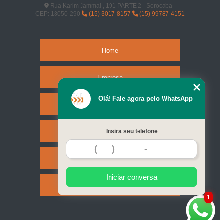
Rua Karim Jammal , 191 PARTE 2 - Sorocaba -
CEP: 18050-290
(15) 3017-8157
(15) 99787-4151
Home
Empresa
Olá! Fale agora pelo WhatsApp
Missão
Serviços
Insira seu telefone
Contato
Iniciar conversa
Mapa do site
1