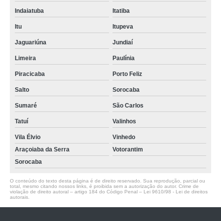
Indaiatuba
Itatiba
Itu
Itupeva
Jaguariúna
Jundiaí
Limeira
Paulínia
Piracicaba
Porto Feliz
Salto
Sorocaba
Sumaré
São Carlos
Tatuí
Valinhos
Vila Élvio
Vinhedo
Araçoiaba da Serra
Votorantim
Sorocaba
O conteúdo do texto desta página é de direito reservado. Sua reprodução, parcial ou
total, mesmo citando nossos links, é proibida sem a autorização do autor. Crime de
violação de direito autoral – artigo 184 do Código Penal –
Lei 9610/98 - Lei de direitos
autorais
.