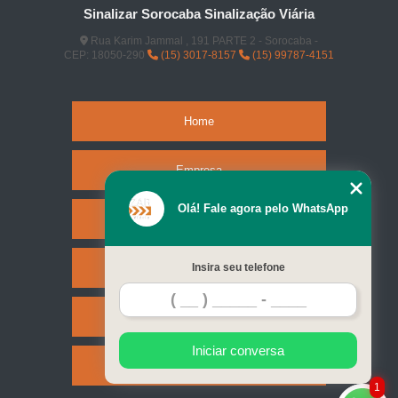
Sinalizar Sorocaba Sinalização Viária
Rua Karim Jammal , 191 PARTE 2 - Sorocaba -
CEP: 18050-290
(15) 3017-8157
(15) 99787-4151
Home
Empresa
Olá! Fale agora pelo WhatsApp
Missão
Serviços
Insira seu telefone
Contato
Iniciar conversa
Mapa do site
1