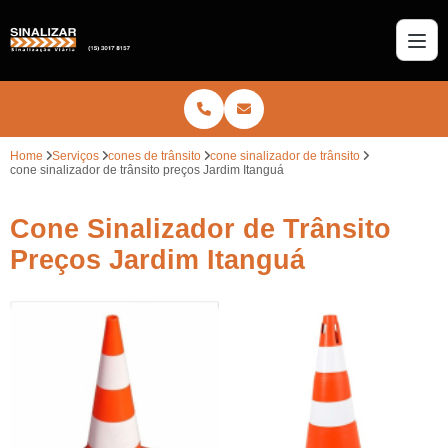
Home
Serviços
cones de trânsito
cone sinalizador de trânsito
cone sinalizador de trânsito preços Jardim Itanguá
Cone Sinalizador de Trânsito
Preços Jardim Itanguá