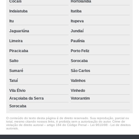
Cocais
Hortolândia
Indaiatuba
Itatiba
Itu
Itupeva
Jaguariúna
Jundiaí
Limeira
Paulínia
Piracicaba
Porto Feliz
Salto
Sorocaba
Sumaré
São Carlos
Tatuí
Valinhos
Vila Élvio
Vinhedo
Araçoiaba da Serra
Votorantim
Sorocaba
O conteúdo do texto desta página é de direito reservado. Sua reprodução, parcial ou
total, mesmo citando nossos links, é proibida sem a autorização do autor. Crime de
violação de direito autoral – artigo 184 do Código Penal –
Lei 9610/98 - Lei de direitos
autorais
.