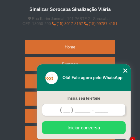
Sinalizar Sorocaba Sinalização Viária
Rua Karim Jammal , 191 PARTE 2 - Sorocaba -
CEP: 18050-290
(15) 3017-8157
(15) 99787-4151
Home
Empresa
Olá! Fale agora pelo WhatsApp
Missão
Serviços
Insira seu telefone
Contato
Iniciar conversa
Mapa do site