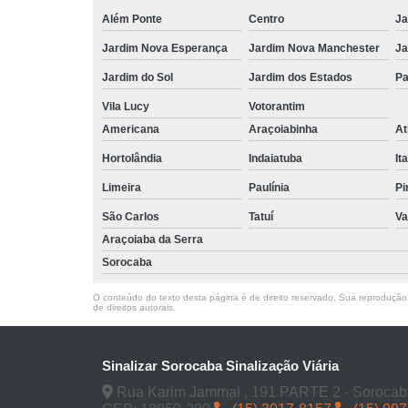
Além Ponte
Centro
Ja
Jardim Nova Esperança
Jardim Nova Manchester
Ja
Jardim do Sol
Jardim dos Estados
Pa
Vila Lucy
Votorantim
Americana
Araçoiabinha
At
Hortolândia
Indaiatuba
It
Limeira
Paulínia
Pi
São Carlos
Tatuí
Va
Araçoiaba da Serra
Sorocaba
O conteúdo do texto desta página é de direito reservado. Sua reprodução, 
de direitos autorais
.
Sinalizar Sorocaba Sinalização Viária
Rua Karim Jammal , 191 PARTE 2 - Sorocab