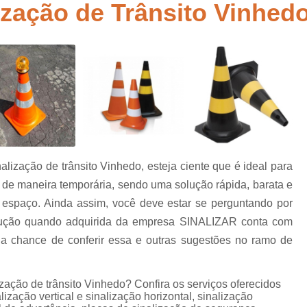
zação de Trânsito Vinhed
Empresa de Sinalização de Rodovias
Empresa de Sinalização Horizontal
a
Empresa de Sinalização Vertical
Empresa 
Empresa Sinalização de Trânsi
Lombada com Faixa de Pedestre
Lombada de Rua
Lombada Ele
Lombada para Estacionamento
Lombad
ização de trânsito Vinhedo, esteja ciente que é ideal para
Lombada Trânsito
Pintura de Sinali
s
as de maneira temporária, sendo uma solução rápida, barata e
Pintura de Sinalização Tipo Viária
Pintu
o espaço. Ainda assim, você deve estar se perguntando por
Pintura Placa de Sinalização
Pintura Sin
lução quando adquirida da empresa SINALIZAR conta com
 a chance de conferir essa e outras sugestões no ramo de
Pintura Sinalização de Trânsito
Pintura Sinalização Tipo Horizo
zação de trânsito Vinhedo? Confira os serviços oferecidos
Placa de Sinalização de Segurança
Pla
ização vertical e sinalização horizontal, sinalização