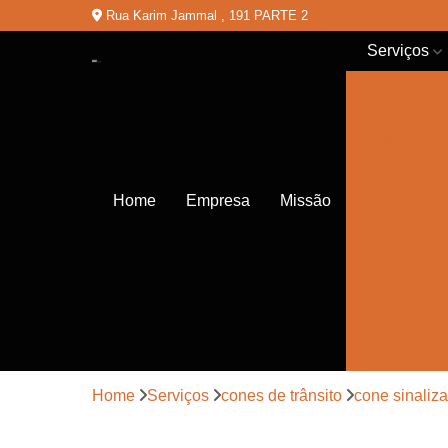
Rua Karim Jammal , 191 PARTE 2
Serviços
Balizadores
de chão
Balizadores
de trânsito
Cones de
Home
Empresa
Missão
trânsito
Empresas
de
sinalização
Lombadas
Pinturas de
sinalização
Home
Serviços
cones de trânsito
cone sinaliza
Placas de
sinalização
de