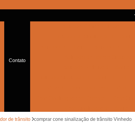
Balizador Cônico Refletivo
Bal
Balizador de Sinalização de Trânsito
Balizador de Trânsito
Balizador de Trânsi
Balizador de Trânsito Sinalizado
Contato
Balizador Refletivo de Trânsito
Balizador Sinalizador de Trânsito de Led
Cone de Trânsito para Festa
Cone par
Cone Sinalização com Corrente
Cone Sina
Cone Sinalização de Trânsito
Cone Sinalizador de Trânsito
Con
dor de trânsito
comprar cone sinalização de trânsito Vinhedo
Empresa de Sinalização Auxiliar