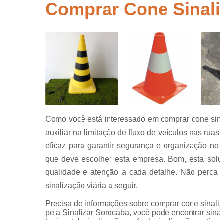
segurança
Comprar Cone Sinali
Placas de
sinalização
para rodovi
Sinalização
de obra
Sinalização
horizontal
Sinalização
viária
Como você está interessado em comprar cone sinal
Sinalizaçõe
auxiliar na limitação de fluxo de veículos nas ru
verticais
eficaz para garantir segurança e organização n
Tachões
que deve escolher esta empresa. Bom, esta so
qualidade e atenção a cada detalhe. Não perca
sinalização viária a seguir.
Precisa de informações sobre comprar cone sinali
pela Sinalizar Sorocaba, você pode encontrar sinal