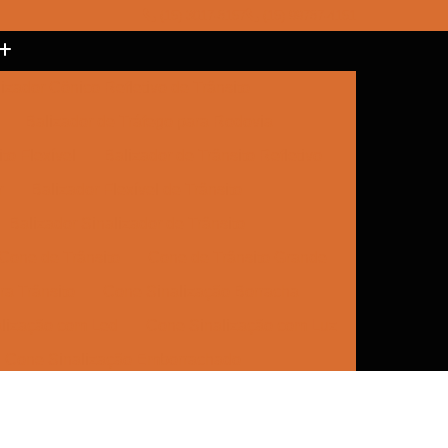
(15) 3017-8157
(15) 99787-4151
izador Cônico Refletivo de Trânsito
Balizador de Tráfego para Rodovia
to Flexível
Balizador de Trânsito Refletivo
r
Balizador Flexível de Trânsito
Balizador Sinalizador de Trânsito
Cone de Trânsito
Cone de Trânsito Grande
a Trânsito
Cone Sinalização Borracha
lização com Led
Cone Sinalização com Luz
Cone Sinalização Emborrachado
e Trânsito
Empresa de Sinalização
Empresa de Sinalização Cone