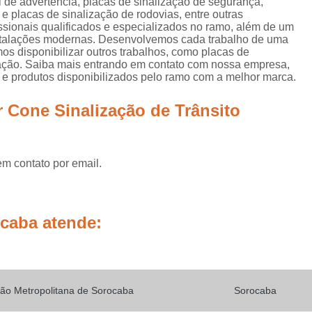
cal de advertência, placas de sinalização de segurança,
Placas de Sinalização de
 e placas de sinalização de rodovias, entre outras
issionais qualificados e especializados no ramo, além de um
Placas de Sinalização de Segur
stalações modernas. Desenvolvemos cada trabalho de uma
mos disponibilizar outros trabalhos, como placas de
Placas de Sinalizaçã
dicação. Saiba mais entrando em contato com nossa empresa,
Placas de Sinalizaçã
 e produtos disponibilizados pelo ramo com a melhor marca.
Placas de Sinalização d
 Cone Sinalização de Trânsito
Placas de Sinalização de
Placas de Sinalização de Segurança Sa
em contato por email.
Placas de Sinalização de Obras em Rod
Placas de Sinalização de Ro
Placas de Sinalização
ocaba atende:
Placas de Sinalização de Vias Urbanas R
Placas de Sinalização Rodovia
Placas Sinalização Rodovia
Sinalizaçã
ão Metropolitana de Sorocaba
Sorocaba