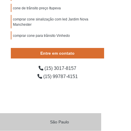
 Segurança contra Incêndio
cone de trânsito preço Itupeva
ança do Trabalho Construção Civil
comprar cone sinalização com led Jardim Nova
o de Segurança em Obras
Manchester
o de Segurança Escadas
comprar cone para trânsito Vinhedo
e Segurança para Bombeiros
comprar cone sinalização com luz Jardim Simus
 Segurança para Condomínio
Entre em contato
ída
Placa de Sinalização para Rodovia
(15) 3017-8157
ovia
Placas de Sinalização de Rodovia
(15) 99787-4151
dovias Que Indicam Velocidade
 de Trânsito de Rodovia
odovia
Placas de Sinalização em Rodovia
Placas Sinalização para Rodovia
o de Obras
Sinalização de Obras de Vias
São Paulo