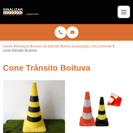
Home
Serviços
cones de trânsito
cone sinalização com corrente
cone trânsito Boituva
Cone Trânsito Boituva