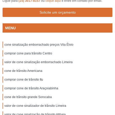
Ligue para
(15) 3017-8157
ou
clique aqui
e entre em contato por email.
Solicite um orçamento
MENU
cone sinalização emborrachado preços Vila Élvio
comprar cone para trânsito Centro
valor de cone sinalização emborrachado Limeira
cone de trânsito Americana
comprar cone de trânsito Itu
comprar cone de trânsito Araçoiabinha
cone de trânsito grande Sorocaba
valor de cone sinalizador de trânsito Limeira
valor de cone sinalização de trânsito Atibaia