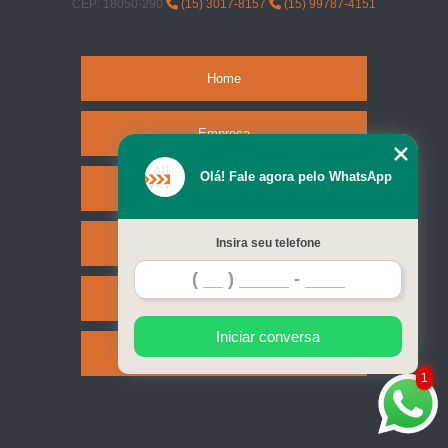
CEP: 18050-290
(15) 3017-8157
(15) 99787-4151
Home
Empresa
Olá! Fale agora pelo WhatsApp
Missão
Serviços
Insira seu telefone
Contato
Iniciar conversa
Mapa do site
1