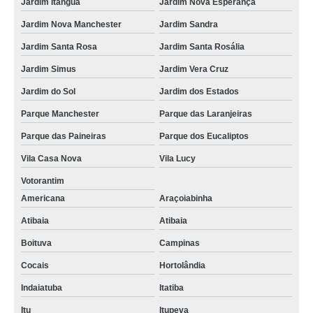
Jardim Itanguá
Jardim Nova Esperança
Jardim Nova Manchester
Jardim Sandra
Jardim Santa Rosa
Jardim Santa Rosália
Jardim Simus
Jardim Vera Cruz
Jardim do Sol
Jardim dos Estados
Parque Manchester
Parque das Laranjeiras
Parque das Paineiras
Parque dos Eucaliptos
Vila Casa Nova
Vila Lucy
Votorantim
Americana
Araçoiabinha
Atibaia
Atibaia
Boituva
Campinas
Cocais
Hortolândia
Indaiatuba
Itatiba
Itu
Itupeva