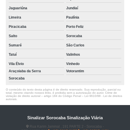
Jaguariúna
Jundiaí
Limeira
Paulínia
Piracicaba
Porto Feliz
Salto
Sorocaba
Sumaré
São Carlos
Tatuí
Valinhos
Vila Élvio
Vinhedo
Araçoiaba da Serra
Votorantim
Sorocaba
O conteúdo do texto desta página é de direito reservado. Sua reprodução, parcial ou
total, mesmo citando nossos links, é proibida sem a autorização do autor. Crime de
violação de direito autoral – artigo 184 do Código Penal –
Lei 9610/98 - Lei de direitos
autorais
.
Sinalizar Sorocaba Sinalização Viária
Rua Karim Jammal , 191 PARTE 2 - Sorocaba -