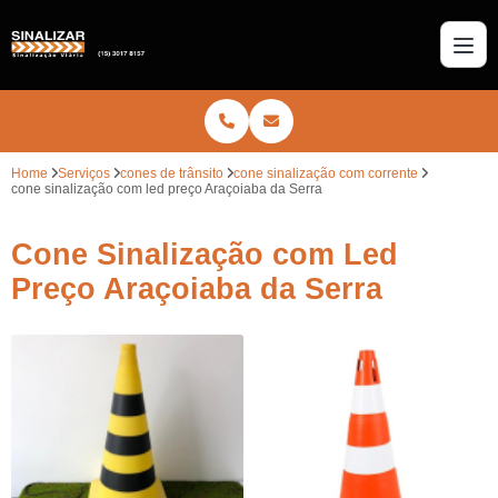
Home
Serviços
cones de trânsito
cone sinalização com corrente
cone sinalização com led preço Araçoiaba da Serra
Cone Sinalização com Led
Preço Araçoiaba da Serra