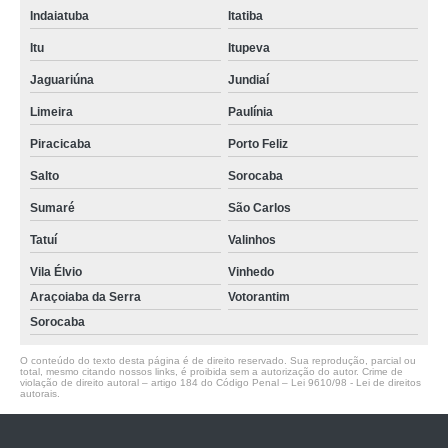
Indaiatuba
Itatiba
Itu
Itupeva
Jaguariúna
Jundiaí
Limeira
Paulínia
Piracicaba
Porto Feliz
Salto
Sorocaba
Sumaré
São Carlos
Tatuí
Valinhos
Vila Élvio
Vinhedo
Araçoiaba da Serra
Votorantim
Sorocaba
O conteúdo do texto desta página é de direito reservado. Sua reprodução, parcial ou
total, mesmo citando nossos links, é proibida sem a autorização do autor. Crime de
violação de direito autoral – artigo 184 do Código Penal –
Lei 9610/98 - Lei de direitos
autorais
.