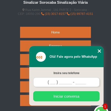
Sinalizar Sorocaba Sinalização Viária
Rua Karim Jammal , 191 PARTE 2 - Sorocaba -
CEP: 18050-290
(15) 3017-8157
(15) 99787-4151
Home
Empresa
Olá! Fale agora pelo WhatsApp
Missão
Serviços
Insira seu telefone
Contato
Iniciar conversa
Mapa do site
1