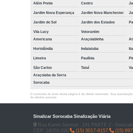
Além Ponte
Centro
Ja
Jardim Nova Esperança
Jardim Nova Manchester
Ja
Jardim do Sol
Jardim dos Estados
Pa
Vila Lucy
Votorantim
Americana
Araçoiabinha
At
Hortolândia
Indaiatuba
It
Limeira
Paulínia
Pi
São Carlos
Tatuí
Va
Araçoiaba da Serra
Sorocaba
O conteúdo do texto desta página é de direito reservado. Sua reprodução, 
de direitos autorais
.
Sinalizar Sorocaba Sinalização Viária
Rua Karim Jammal , 191 PARTE 2 - Sorocab
CEP: 18050-290
(15) 3017-8157
(15) 99