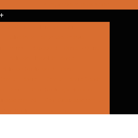
(15) 3017-8157
(15) 99787-4151
izador Cônico Refletivo de Trânsito
Balizador de Tráfego para Rodovia
to Flexível
Balizador de Trânsito Refletivo
r
Balizador Flexível de Trânsito
Balizador Sinalizador de Trânsito
Cone de Trânsito
Cone de Trânsito Grande
a Trânsito
Cone Sinalização Borracha
lização com Led
Cone Sinalização com Luz
Cone Sinalização Emborrachado
e Trânsito
Empresa de Sinalização
Empresa de Sinalização Cone