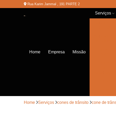
Rua Karim Jammal , 191 PARTE 2
Serviços
Balizadores
de chão
Balizadores
de trânsito
Cones de
Home
Empresa
Missão
trânsito
Empresas
de
sinalização
Lombadas
Pinturas de
sinalização
Home
Serviços
cones de trânsito
cone de trâns
Placas de
sinalização
de