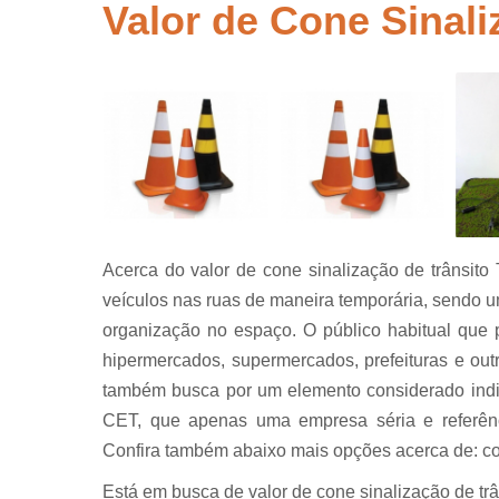
segurança
Valor de Cone Sinali
Placas de
sinalização
para rodovi
Sinalização
de obra
Sinalização
horizontal
Sinalização
viária
Acerca do valor de cone sinalização de trânsito T
Sinalizaçõe
veículos nas ruas de maneira temporária, sendo um
verticais
organização no espaço. O público habitual que 
Tachões
hipermercados, supermercados, prefeituras e out
também busca por um elemento considerado ind
CET, que apenas uma empresa séria e referê
Confira também abaixo mais opções acerca de: con
Está em busca de valor de cone sinalização de trâ