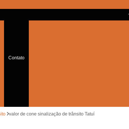
Balizador Cônico Refletivo
Bal
Balizador de Sinalização de Trânsito
Balizador de Trânsito
Balizador de Trânsi
Balizador de Trânsito Sinalizado
Contato
Balizador Refletivo de Trânsito
Balizador Sinalizador de Trânsito de Led
Cone de Trânsito para Festa
Cone par
Cone Sinalização com Corrente
Cone Sina
Cone Sinalização de Trânsito
Cone Sinalizador de Trânsito
Con
ito
valor de cone sinalização de trânsito Tatuí
Empresa de Sinalização Auxiliar