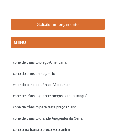
Empresa de Sinalização de Trânsito
Empresa de Sinalização Lombadas
de Sinalização Viária
Empresa Sinalização
Solicite um orçamento
to
Empresa Sinalização Viária
MENU
Lombada de Borracha para Condomínio
vada
Lombada para Condomínio
cone de trânsito preço Americana
a para Garagem
Lombada Quebra Mola
zação
cone de trânsito preços Itu
Pintura de Sinalização Horizontal
ra de Sinalização Viária
Pintura Horizontal
valor de cone de trânsito Votorantim
alização
Pintura Sinalização de Segurança
cone de trânsito grande preços Jardim Itanguá
Pintura Sinalização Horizontal
cone de trânsito para festa preços Salto
ntal
Pintura Sinalização Viária
cone de trânsito grande Araçoiaba da Serra
cas de Sinalização de Segurança Bombeiros
cone para trânsito preço Votorantim