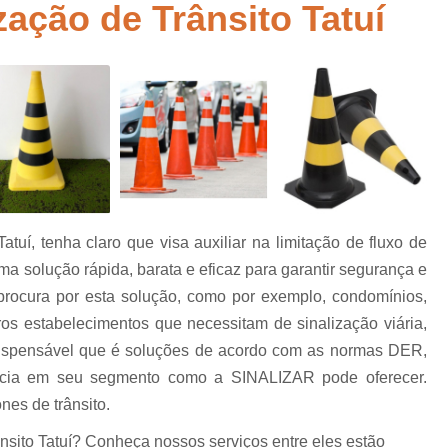
zação de Trânsito Tatuí
Empresa de Sinalização de Rodovias
Empresa de Sinalização Horizontal
a
Empresa de Sinalização Vertical
Empresa 
Empresa Sinalização de Trânsi
Lombada com Faixa de Pedestre
Lombada de Rua
Lombada Ele
Lombada para Estacionamento
Lombad
atuí, tenha claro que visa auxiliar na limitação de fluxo de
Lombada Trânsito
Pintura de Sinali
s
a solução rápida, barata e eficaz para garantir segurança e
Pintura de Sinalização Tipo Viária
Pintu
procura por esta solução, como por exemplo, condomínios,
Pintura Placa de Sinalização
Pintura Sin
ros estabelecimentos que necessitam de sinalização viária,
ispensável que é soluções de acordo com as normas DER,
Pintura Sinalização de Trânsito
ncia em seu segmento como a SINALIZAR pode oferecer.
Pintura Sinalização Tipo Horizo
es de trânsito.
Placa de Sinalização de Segurança
Pla
nsito Tatuí? Conheça nossos serviços entre eles estão