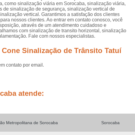
Placas de Sinalização de
, como sinalização viária em Sorocaba, sinalização viária,
as de sinalização de segurança, sinalização vertical de
Placas de Sinalização de Segur
inalização vertical. Garantimos a satisfação dos clientes
 para nossos clientes. Ao entrar em contato conosco, você
Placas de Sinalizaçã
isposição, através de um atendimento cuidadoso e
hamos com sinalização de transito horizontal, sinalização
Placas de Sinalizaçã
egulamentação. Fale com nossos especialistas.
Placas de Sinalização d
 Cone Sinalização de Trânsito Tatuí
Placas de Sinalização de
Placas de Sinalização de Segurança Sa
em contato por email.
Placas de Sinalização de Obras em Rod
Placas de Sinalização de Ro
ocaba atende:
Placas de Sinalização
Placas de Sinalização de Vias Urbanas R
Placas de Sinalização Rodovia
ão Metropolitana de Sorocaba
Sorocaba
Placas Sinalização Rodovia
Sinalizaçã