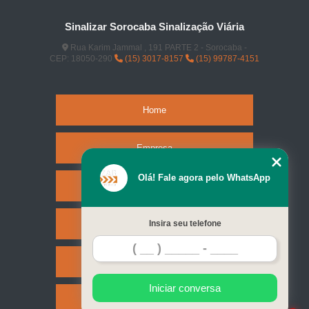
Sinalizar Sorocaba Sinalização Viária
Rua Karim Jammal , 191 PARTE 2 - Sorocaba -
CEP: 18050-290
(15) 3017-8157
(15) 99787-4151
Home
Empresa
Olá! Fale agora pelo WhatsApp
Missão
Serviços
Insira seu telefone
Contato
Iniciar conversa
Mapa do site