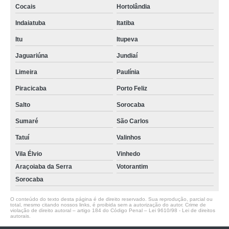
Cocais
Hortolândia
Indaiatuba
Itatiba
Itu
Itupeva
Jaguariúna
Jundiaí
Limeira
Paulínia
Piracicaba
Porto Feliz
Salto
Sorocaba
Sumaré
São Carlos
Tatuí
Valinhos
Vila Élvio
Vinhedo
Araçoiaba da Serra
Votorantim
Sorocaba
O conteúdo do texto desta página é de direito reservado. Sua reprodução, parcial ou
total, mesmo citando nossos links, é proibida sem a autorização do autor. Crime de
violação de direito autoral – artigo 184 do Código Penal –
Lei 9610/98 - Lei de direitos
autorais
.