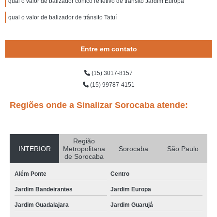
qual o valor de balizador cônico refletivo de trânsito Jardim Europa
qual o valor de balizador de trânsito Tatuí
Entre em contato
(15) 3017-8157
(15) 99787-4151
Regiões onde a Sinalizar Sorocaba atende:
Região
INTERIOR
Metropolitana
Sorocaba
São Paulo
de Sorocaba
Além Ponte
Centro
Jardim Bandeirantes
Jardim Europa
Jardim Guadalajara
Jardim Guarujá