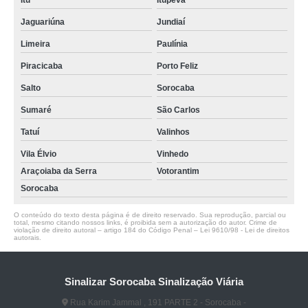
Itu
Itupeva
Jaguariúna
Jundiaí
Limeira
Paulínia
Piracicaba
Porto Feliz
Salto
Sorocaba
Sumaré
São Carlos
Tatuí
Valinhos
Vila Élvio
Vinhedo
Araçoiaba da Serra
Votorantim
Sorocaba
O conteúdo do texto desta página é de direito reservado. Sua reprodução, parcial ou
total, mesmo citando nossos links, é proibida sem a autorização do autor. Crime de
violação de direito autoral – artigo 184 do Código Penal –
Lei 9610/98 - Lei de direitos
autorais
.
Sinalizar Sorocaba Sinalização Viária
Rua Karim Jammal , 191 PARTE 2 - Sorocaba -