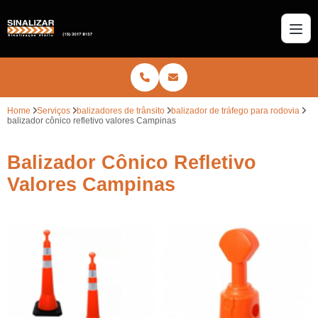
Home
Serviços
balizadores de trânsito
balizador de tráfego para rodovia
balizador cônico refletivo valores Campinas
Balizador Cônico Refletivo
Valores Campinas