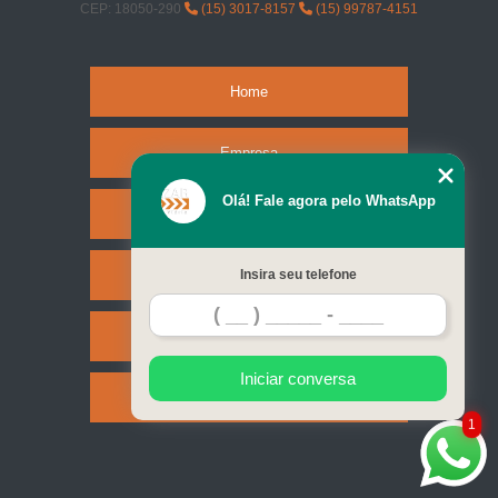
CEP: 18050-290
(15) 3017-8157
(15) 99787-4151
Home
Empresa
Olá! Fale agora pelo WhatsApp
Missão
Serviços
Insira seu telefone
Contato
Iniciar conversa
Mapa do site
1