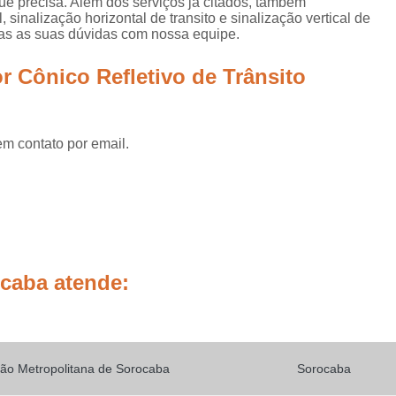
ue precisa. Além dos serviços já citados, também
Placas de Sinalização de
 sinalização horizontal de transito e sinalização vertical de
das as suas dúvidas com nossa equipe.
Placas de Sinalização de Segur
Placas de Sinalizaçã
r Cônico Refletivo de Trânsito
Placas de Sinalizaçã
Placas de Sinalização d
em contato por email.
Placas de Sinalização de
Placas de Sinalização de Segurança Sa
Placas de Sinalização de Obras em Rod
Placas de Sinalização de Ro
Placas de Sinalização
ocaba atende:
Placas de Sinalização de Vias Urbanas R
Placas de Sinalização Rodovia
Placas Sinalização Rodovia
Sinalizaçã
ão Metropolitana de Sorocaba
Sorocaba