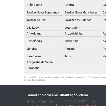
Além Ponte
Centro
Ja
Jardim Nova Esperança
Jardim Nova Manchester
Ja
Jardim do Sol
Jardim dos Estados
Pa
Vila Lucy
Votorantim
Americana
Araçoiabinha
At
Hortolândia
Indaiatuba
It
Limeira
Paulínia
Pi
São Carlos
Tatuí
Va
Araçoiaba da Serra
Sorocaba
O conteúdo do texto desta página é de direito reservado. Sua reprodução, 
de direitos autorais
.
Sinalizar Sorocaba Sinalização Viária
Rua Karim Jammal , 191 PARTE 2 - Sorocab