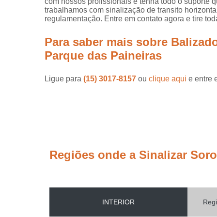
com nossos profissionais e tenha todo o suporte q
trabalhamos com sinalização de transito horizontal,
regulamentação. Entre em contato agora e tire to
Para saber mais sobre Balizado
Parque das Paineiras
Ligue para
(15) 3017-8157
ou
clique aqui
e entre 
Regiões onde a Sinalizar Sor
INTERIOR
Regi